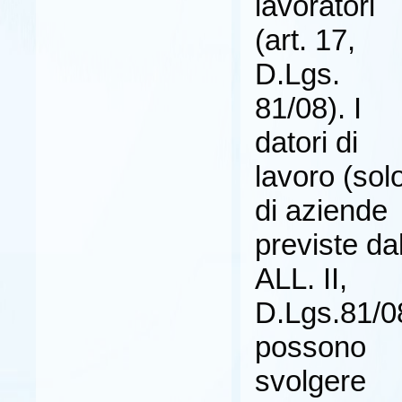
lavoratori
(art. 17,
D.Lgs.
81/08). I
datori di
lavoro (sol
di aziende
previste dal
ALL. II,
D.Lgs.81/0
possono
svolgere