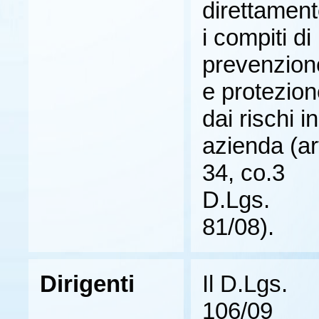
direttamen
i compiti di
prevenzion
e protezio
dai rischi in
azienda (ar
34, co.3
D.Lgs.
81/08).
Dirigenti
Il D.Lgs.
106/09