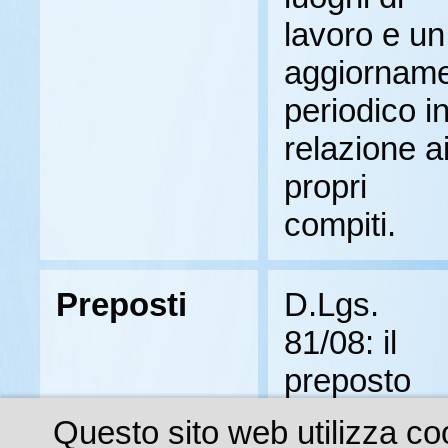
lavoro e un
aggiornam
periodico i
relazione a
propri
compiti.
Preposti
D.Lgs.
81/08: il
preposto
“sovrintend
Questo sito web utilizza coo